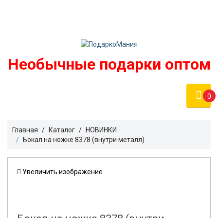
Войти
podarko-mania@yandex.ru
Регистрация
8 800 50 55 410
(Бесплатно по России)
Необычные подарки оптом
0
Главная
Каталог
HОВИНКИ
Бокал на ножке 8378 (внутри металл)
Увеличить изображение