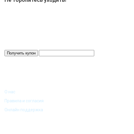
Мы приготовили для Вас специальный подарок от 15000 р.-
купон на скидку! Весь товар на складе в наличие! Отвезем
Ваш заказ до терминала ТК в нашем городе-бесплатно!
Система скидок до 10%!
Скидка 3%
Действует 24 ч.
ИНФОРМАЦИЯ
О нас
Правила и согласия
Онлайн поддержка
МОЙ АККАУНТ