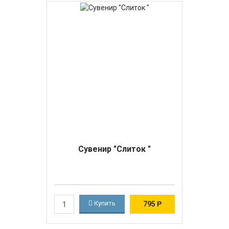
Сувенир "Слиток "
Купить
795
Р