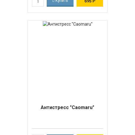
Купить
695
Р
Антистресс "Caomaru"