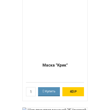
Маска "Крик"
Купить
40
Р