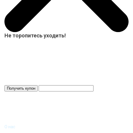
Не торопитесь уходить!
Мы приготовили для Вас специальный подарок от 15000 р.-
купон на скидку! Весь товар на складе в наличие! Отвезем
Ваш заказ до терминала ТК в нашем городе-бесплатно!
Система скидок до 10%!
Скидка 3%
Действует 24 ч.
ИНФОРМАЦИЯ
О нас