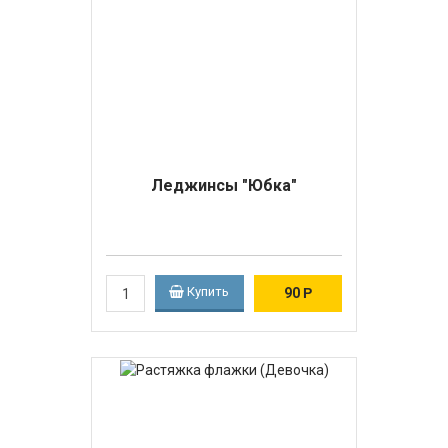
Леджинсы "Юбка"
Купить
90
Р