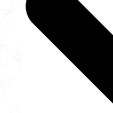
Кружка "Дизайн №8810"
(металл внутри)