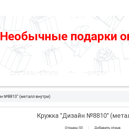
podarko-mania@yandex.ru
8 800 50 55 410
(Бесплатно по
Необычные подарки о
ДОСТАВКА / ОПЛАТА
СКИДКИ
н №8810" (металл внутри)
Кружка "Дизайн №8810" (мета
Отзывы (0)
|
Добавить отзыв