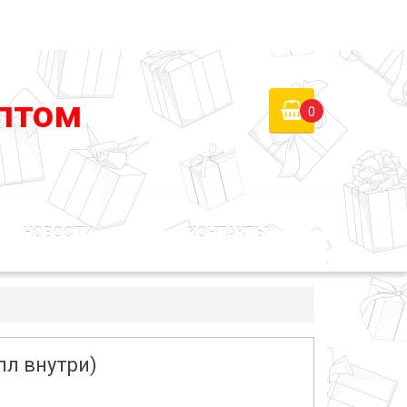
 России)
Войти
Регистрация
птом
0
НОВОСТИ
КОНТАКТЫ
лл внутри)