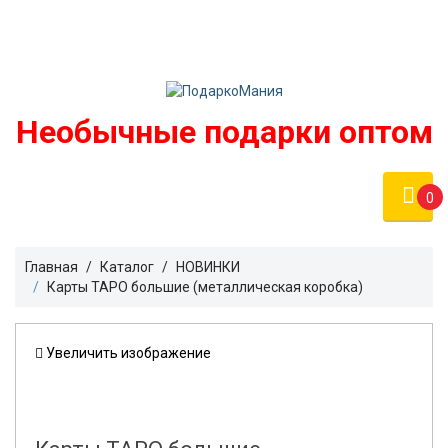
Войти
podarko-mania@yandex.ru
Регистрация
8 800 50 55 410
(Бесплатно по России)
Необычные подарки оптом
0
Главная
Каталог
HОВИНКИ
Карты ТАРО большие (металлическая коробка)
Увеличить изображение