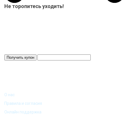
Не торопитесь уходить!
Мы приготовили для Вас специальный подарок от 15000 р.-
купон на скидку! Весь товар на складе в наличие! Отвезем
Ваш заказ до терминала ТК в нашем городе-бесплатно!
Система скидок до 10%!
Скидка 3%
Действует 24 ч.
ИНФОРМАЦИЯ
О нас
Правила и согласия
Онлайн поддержка