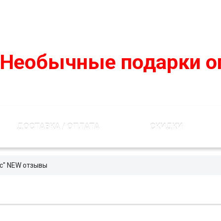
podarko-mania@yandex.ru
8 800 50 55 410
(Бесплатно по 
Необычные подарки о
ДОСТАВКА / ОПЛАТА
СКИДКИ
с" NEW отзывы