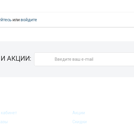
уйтесь
или
войдите
И АКЦИИ:
АККАУНТ
АКЦИИ И ПРЕДЛОЖ
 кабинет
Акции
казы
Скидки