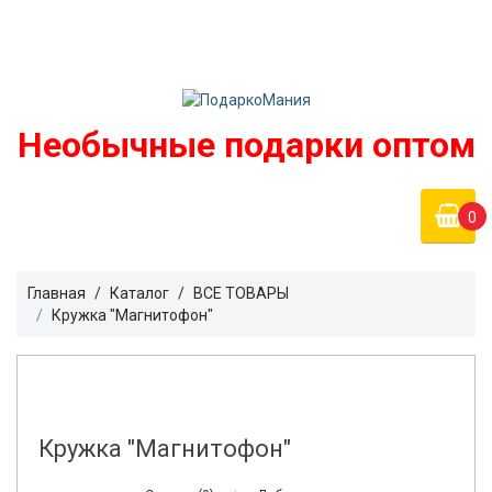
Войти
podarko-mania@yandex.ru
Регистрация
8 800 50 55 410
(Бесплатно по России)
Необычные подарки оптом
0
Главная
Каталог
ВСЕ ТОВАРЫ
Кружка "Магнитофон"
Кружка "Магнитофон"