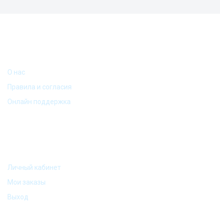
ИНФОРМАЦИЯ
О нас
Кружка "Магнитофон"
Правила и согласия
Онлайн поддержка
МОЙ АККАУНТ
Личный кабинет
Мои заказы
Выход