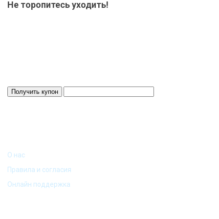
Не торопитесь уходить!
Мы приготовили для Вас специальный подарок от 15000 р.-
купон на скидку! Весь товар на складе в наличие! Отвезем
Ваш заказ до терминала ТК в нашем городе-бесплатно!
Система скидок до 10%!
Скидка 3%
Действует 24 ч.
ИНФОРМАЦИЯ
О нас
Правила и согласия
Онлайн поддержка