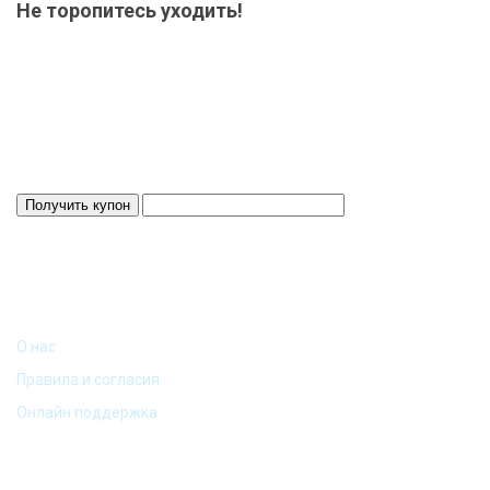
Не торопитесь уходить!
Мы приготовили для Вас специальный подарок от 15000 р.-
купон на скидку! Весь товар на складе в наличие! Отвезем
Ваш заказ до терминала ТК в нашем городе-бесплатно!
Система скидок до 10%!
Скидка 3%
Действует 24 ч.
ИНФОРМАЦИЯ
О нас
Правила и согласия
Онлайн поддержка