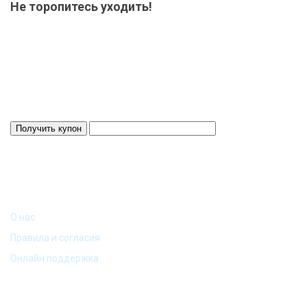
Не торопитесь уходить!
Мы приготовили для Вас специальный подарок от 15000 р.-
купон на скидку! Весь товар на складе в наличие! Отвезем
Ваш заказ до терминала ТК в нашем городе-бесплатно!
Система скидок до 10%!
Скидка 3%
Действует 24 ч.
ИНФОРМАЦИЯ
О нас
Правила и согласия
Онлайн поддержка