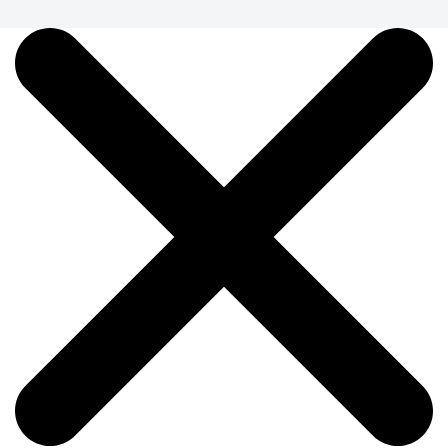
Фужер для напитков
"Медуза"