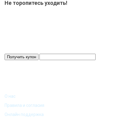
Не торопитесь уходить!
Мы приготовили для Вас специальный подарок от 15000 р.-
купон на скидку! Весь товар на складе в наличие! Отвезем
Ваш заказ до терминала ТК в нашем городе-бесплатно!
Система скидок до 10%!
Скидка 3%
Действует 24 ч.
ИНФОРМАЦИЯ
О нас
Правила и согласия
Онлайн поддержка