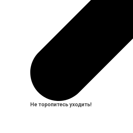
Не торопитесь уходить!
Мы приготовили для Вас специальный подарок от 15
бесплатно! Система скидок до 10%!
Скидка 3%