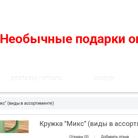
podarko-mania@yandex.ru
8 800 50 55 410
(Бесплатно по
Необычные подарки о
ДОСТАВКА / ОПЛАТА
СКИДКИ
кс" (виды в ассортименте)
Кружка "Микс" (виды в ассор
Отзывы (0)
|
Добавить отзыв