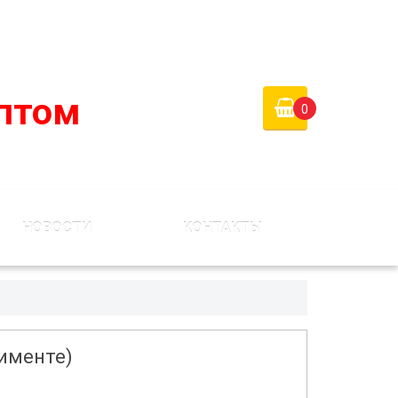
 России)
Войти
Регистрация
птом
0
НОВОСТИ
КОНТАКТЫ
тименте)