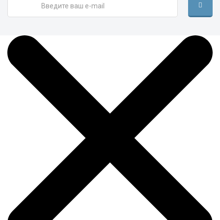
Бокс для хранения "Арбуз"
сред (30х30х45см)