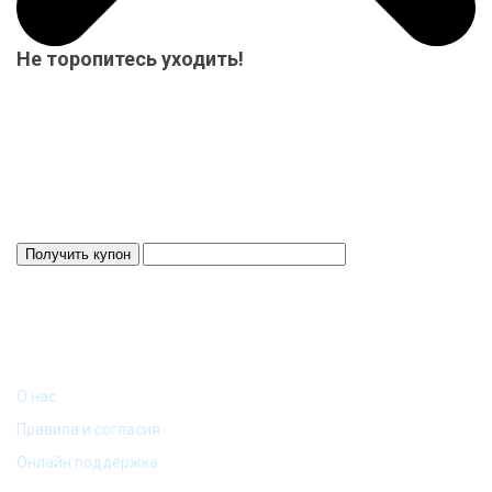
Не торопитесь уходить!
Мы приготовили для Вас специальный подарок от 15000 р.-
купон на скидку! Весь товар на складе в наличие! Отвезем
Ваш заказ до терминала ТК в нашем городе-бесплатно!
Система скидок до 10%!
Скидка 3%
Действует 24 ч.
ИНФОРМАЦИЯ
О нас
Правила и согласия
Онлайн поддержка