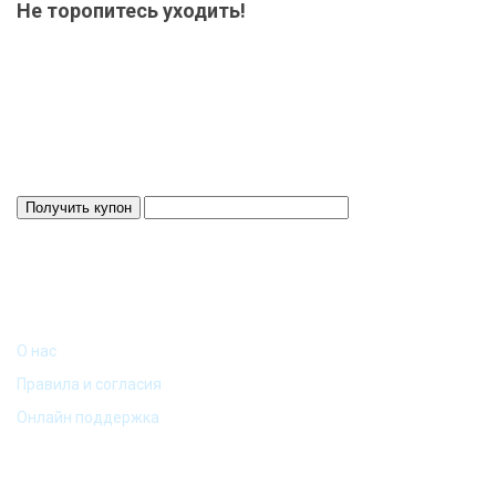
Не торопитесь уходить!
Мы приготовили для Вас специальный подарок от 15000 р.-
купон на скидку! Весь товар на складе в наличие! Отвезем
Ваш заказ до терминала ТК в нашем городе-бесплатно!
Система скидок до 10%!
Скидка 3%
Действует 24 ч.
ИНФОРМАЦИЯ
О нас
Правила и согласия
Онлайн поддержка