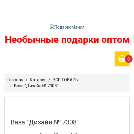
Войти
podarko-mania@yandex.ru
Регистрация
8 800 50 55 410
(Бесплатно по России)
Необычные подарки оптом
0
Главная
Каталог
ВСЕ ТОВАРЫ
Ваза "Дизайн № 7308"
Ваза "Дизайн № 7308"