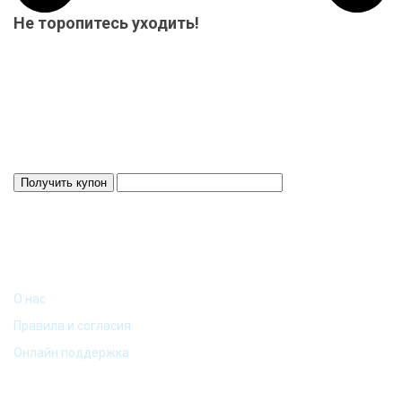
Не торопитесь уходить!
Мы приготовили для Вас специальный подарок от 15000 р.-
купон на скидку! Весь товар на складе в наличие! Отвезем
Ваш заказ до терминала ТК в нашем городе-бесплатно!
Система скидок до 10%!
Скидка 3%
Действует 24 ч.
ИНФОРМАЦИЯ
О нас
Правила и согласия
Онлайн поддержка