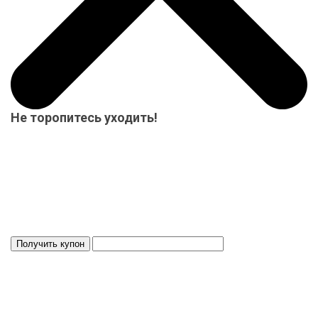
Не торопитесь уходить!
Мы приготовили для Вас специальный подарок от 15000 р.-
купон на скидку! Весь товар на складе в наличие! Отвезем
Ваш заказ до терминала ТК в нашем городе-бесплатно!
Система скидок до 10%!
Скидка 3%
Действует 24 ч.
ИНФОРМАЦИЯ