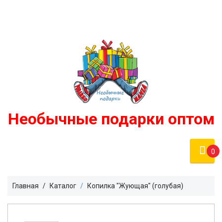
Войти
podarko-mania@yandex.ru
Регистрация
8 800 50 55 410
(Бесплатно по России)
Необычные подарки оптом
0
Главная
Каталог
Копилка "Жующая" (голубая)