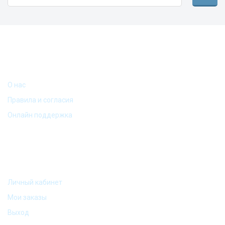
ИНФОРМАЦИЯ
О нас
Книга-сейф "Словарь"
(18*11.5*5.5см)
Правила и согласия
Онлайн поддержка
МОЙ АККАУНТ
Личный кабинет
Мои заказы
Выход