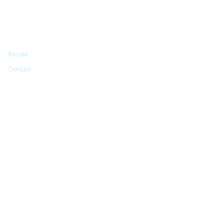
АКЦИИ И ПРЕДЛОЖЕНИЯ
Акции
Скидки
©2016-2024 Podarkomania (Подаркомания) | Все права
защищены.