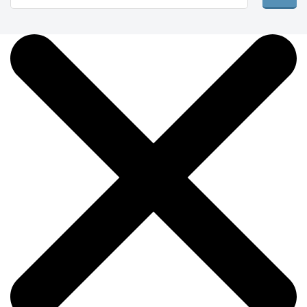
Бокал на ножке "4275"
(металл внутри)