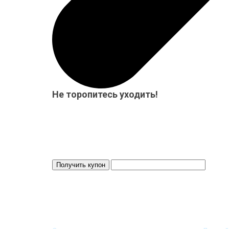
Не торопитесь уходить!
Мы приготовили для Вас специальный подарок от 15
бесплатно! Система скидок до 10%!
Скидка 3%
Действует 24 ч.
ИНФОРМАЦИЯ
МОЙ 