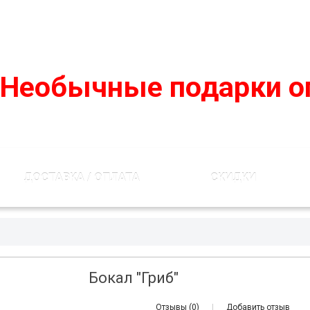
podarko-mania@yandex.ru
8 800 50 55 410
(Бесплатно по
Необычные подарки о
ДОСТАВКА / ОПЛАТА
СКИДКИ
Бокал "Гриб"
Отзывы (0)
|
Добавить отзыв