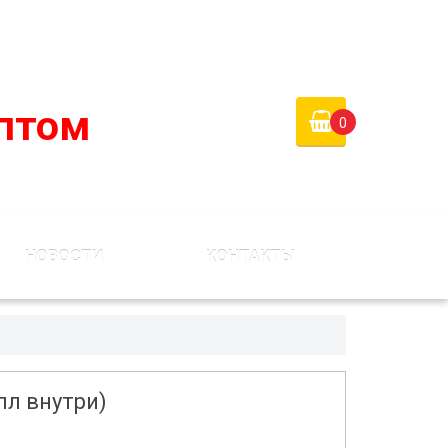
 России)
Войти
Регистрация
птом
0
НОВОСТИ
КОНТАКТЫ
лл внутри)