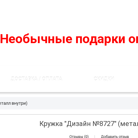
podarko-mania@yandex.ru
8 800 50 55 410
(Бесплатно по
Необычные подарки о
ДОСТАВКА / ОПЛАТА
СКИДКИ
еталл внутри)
Кружка "Дизайн №8727" (мета
Отзывы (0)
|
Добавить отзыв