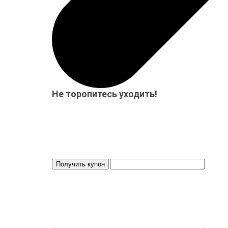
Не торопитесь уходить!
Мы приготовили для Вас специальный подарок от 15
бесплатно! Система скидок до 10%!
Скидка 3%
Действует 24 ч.
ИНФОРМАЦИЯ
МОЙ 