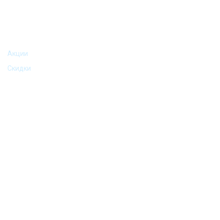
АКЦИИ И ПРЕДЛОЖЕНИЯ
Акции
Скидки
©2016-2024 Podarkomania (Подаркомания) | Все права
защищены.