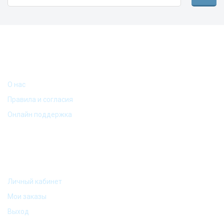
ИНФОРМАЦИЯ
О нас
Кружка "Бургер" (виды в
ассортименте)
Правила и согласия
Онлайн поддержка
МОЙ АККАУНТ
Личный кабинет
Мои заказы
Выход