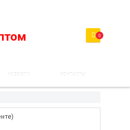
России)
Войти
Регистрация
птом
0
НОВОСТИ
КОНТАКТЫ
енте)