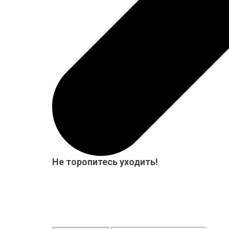
Не торопитесь уходить!
Мы приготовили для Вас специальный подарок от 15
бесплатно! Система скидок до 10%!
Скидка 3%
Действует 24 ч.