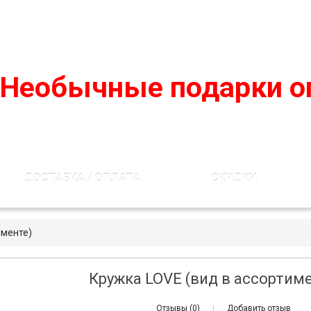
podarko-mania@yandex.ru
8 800 50 55 410
(Бесплатно по 
Необычные подарки о
ДОСТАВКА / ОПЛАТА
СКИДКИ
именте)
Кружка LOVE (вид в ассортим
Отзывы (0)
|
Добавить отзыв