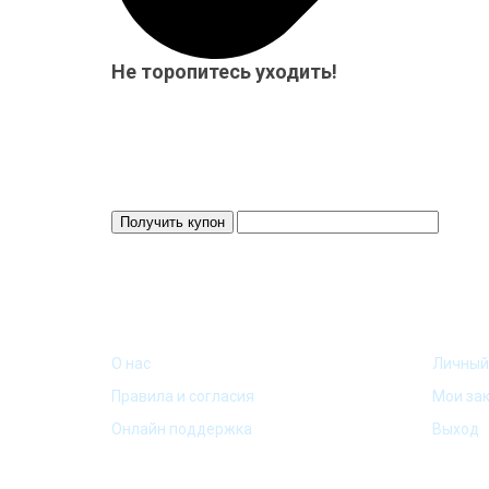
Не торопитесь уходить!
Мы приготовили для Вас специальный подарок от 15
бесплатно! Система скидок до 10%!
Скидка 3%
Действует 24 ч.
ИНФОРМАЦИЯ
МОЙ 
О нас
Личный
Правила и согласия
Мои за
Онлайн поддержка
Выход