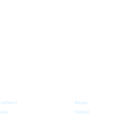
000 р.- купон на скидку! Весь товар на складе в наличие! Отвезем
АККАУНТ
АКЦИИ И ПРЕДЛОЖ
 кабинет
Акции
казы
Скидки