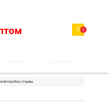
России)
Войти
Регистрация
птом
0
НОВОСТИ
КОНТАКТЫ
ской коробке отзывы