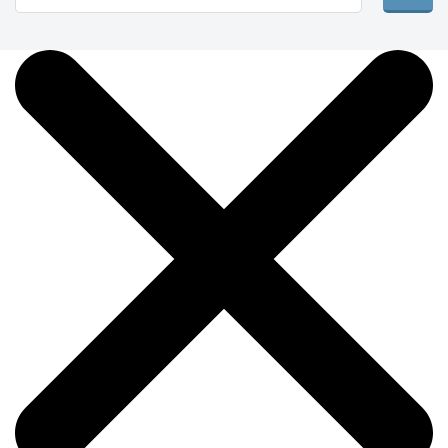
Кружка "Черепа №7398"
(металл внутри)