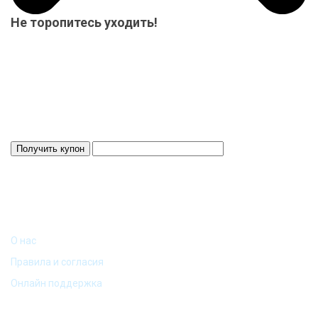
Не торопитесь уходить!
Мы приготовили для Вас специальный подарок от 15000 р.-
купон на скидку! Весь товар на складе в наличие! Отвезем
Ваш заказ до терминала ТК в нашем городе-бесплатно!
Система скидок до 10%!
Скидка 3%
Действует 24 ч.
ИНФОРМАЦИЯ
О нас
Правила и согласия
Онлайн поддержка