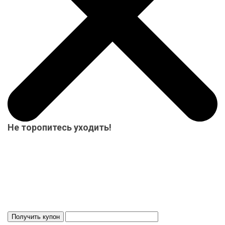
Не торопитесь уходить!
Мы приготовили для Вас специальный подарок от 15000 р.-
купон на скидку! Весь товар на складе в наличие! Отвезем
Ваш заказ до терминала ТК в нашем городе-бесплатно!
Система скидок до 10%!
Скидка 3%
Действует 24 ч.