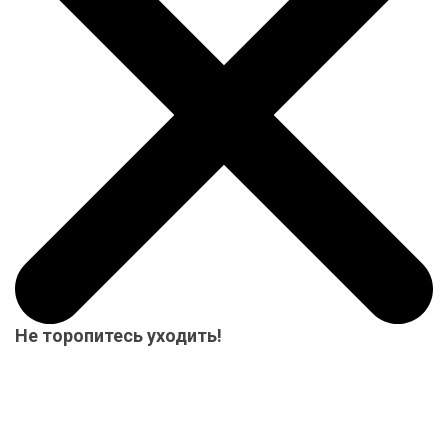
Не торопитесь уходить!
Мы приготовили для Вас специальный подарок от 15000 р.-
купон на скидку! Весь товар на складе в наличие! Отвезем
Ваш заказ до терминала ТК в нашем городе-бесплатно!
Система скидок до 10%!