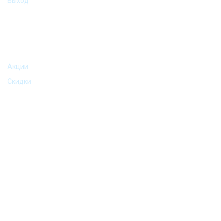
Выход
АКЦИИ И ПРЕДЛОЖЕНИЯ
Акции
Скидки
©2016-2024 Podarkomania (Подаркомания) | Все права
защищены.