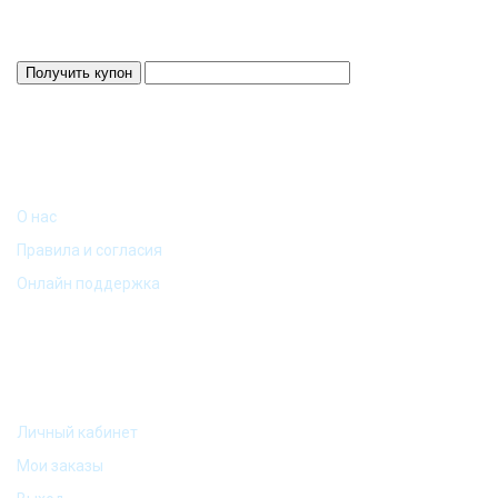
Скидка 3%
Действует 24 ч.
ИНФОРМАЦИЯ
О нас
Правила и согласия
Онлайн поддержка
МОЙ АККАУНТ
Личный кабинет
Мои заказы