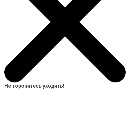
Не торопитесь уходить!
Мы приготовили для Вас специальный подарок от 15000 р.-
купон на скидку! Весь товар на складе в наличие! Отвезем
Ваш заказ до терминала ТК в нашем городе-бесплатно!
Система скидок до 10%!
Скидка 3%
Действует 24 ч.