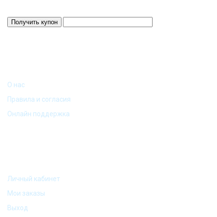
Действует 24 ч.
ИНФОРМАЦИЯ
О нас
Правила и согласия
Онлайн поддержка
МОЙ АККАУНТ
Личный кабинет
Мои заказы
Выход