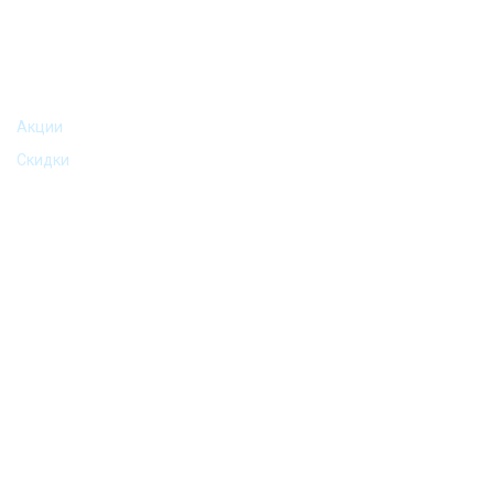
АКЦИИ И ПРЕДЛОЖЕНИЯ
Акции
Скидки
©2016-2024 Podarkomania (Подаркомания) | Все права
защищены.