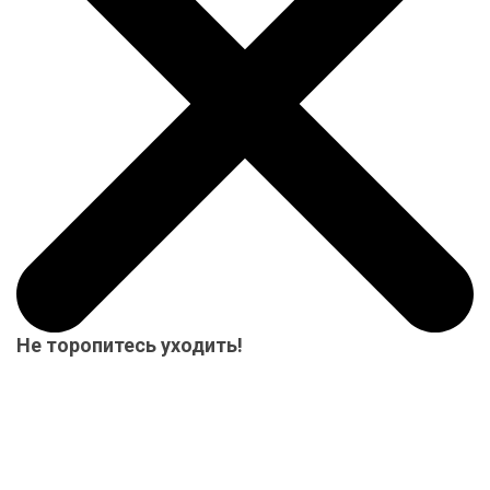
Не торопитесь уходить!
Мы приготовили для Вас специальный подарок от 15000 р.-
купон на скидку! Весь товар на складе в наличие! Отвезем
Ваш заказ до терминала ТК в нашем городе-бесплатно!
Система скидок до 10%!
Скидка 3%