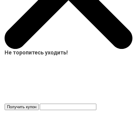
Не торопитесь уходить!
Мы приготовили для Вас специальный подарок от 15000 р.-
купон на скидку! Весь товар на складе в наличие! Отвезем
Ваш заказ до терминала ТК в нашем городе-бесплатно!
Система скидок до 10%!
Скидка 3%
Действует 24 ч.
ИНФОРМАЦИЯ